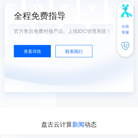
全程免费指导
在线
官方售后免费对接产品、上线IDC管理系统！
客服
查看详情
联系我们
盘古云计算
新闻
动态