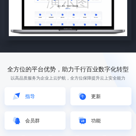
全方位的平台优势，助力千行百业数字化转型
以高品质服务为企业上云护航，全方位保障提升云上安全能力
指导
更新
会员群
功能