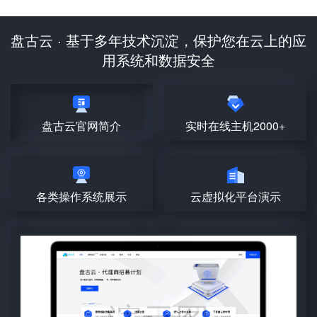
盘古云 · 基于多年技术沉淀，保护您在云上的应
用系统和数据安全
盘古云官网简介
实时在线主机2000+
各类操作系统展示
云虚拟化平台演示