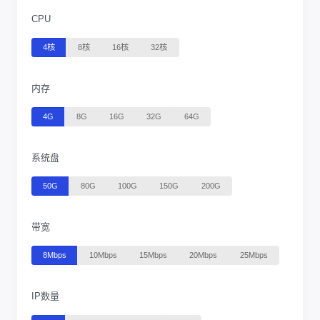
CPU
4核
8核
16核
32核
内存
4G
8G
16G
32G
64G
系统盘
50G
80G
100G
150G
200G
带宽
8Mbps
10Mbps
15Mbps
20Mbps
25Mbps
IP数量