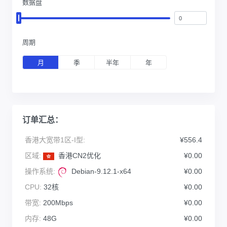
数据盘
周期
月
季
半年
年
订单汇总：
香港大宽带1区-I型:
¥556.4
区域:
香港CN2优化
¥0.00
操作系统:
Debian-9.12.1-x64
¥0.00
CPU:
32核
¥0.00
带宽:
200Mbps
¥0.00
内存:
48G
¥0.00