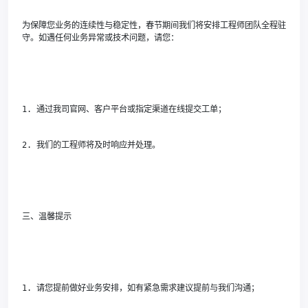
为保障您业务的连续性与稳定性，春节期间我们将安排工程师团队全程驻
守。如遇任何业务异常或技术问题，请您：
1. 通过我司官网、客户平台或指定渠道在线提交工单；
2. 我们的工程师将及时响应并处理。
三、温馨提示
1. 请您提前做好业务安排，如有紧急需求建议提前与我们沟通；