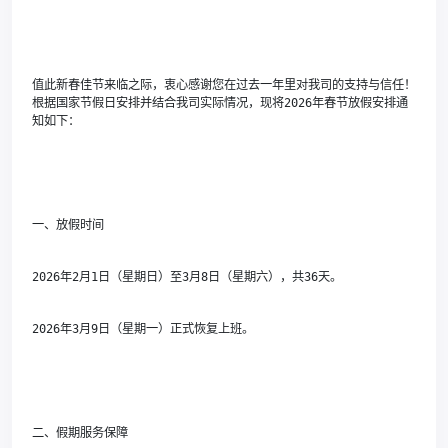
值此新春佳节来临之际，衷心感谢您在过去一年里对我司的支持与信任！
根据国家节假日安排并结合我司实际情况，现将2026年春节放假安排通
知如下：
一、放假时间
2026年2月1日（星期日）至3月8日（星期六），共36天。
2026年3月9日（星期一）正式恢复上班。
二、假期服务保障