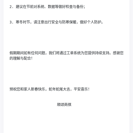
2. 建议在节前对系统、数据等做好检查与备份；
3. 寒冬时节，请注意出行安全与防寒保暖，做好个人防护。
假期期间如有任何问题，我们将通过工单系统为您提供持续支持。感谢您
的理解与配合！
预祝您和家人新春快乐，蛇年蛇尾大吉，平安喜乐！
顺颂商祺