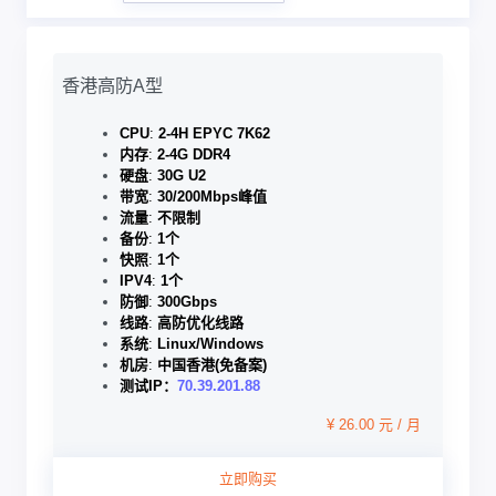
香港高防A型
CPU
:
2-4H EPYC 7K62
内存
:
2-4G DDR4
硬盘
:
30G U2
带宽
:
30/200Mbps峰值
流量
:
不限制
备份
:
1个
快照
:
1个
IPV4
:
1个
防御
:
300Gbps
线路
:
高防优化线路
系统
:
Linux/Windows
机房
:
中国香港(免备案)
测试IP：
70.39.201.88
¥ 26.00 元 / 月
立即购买